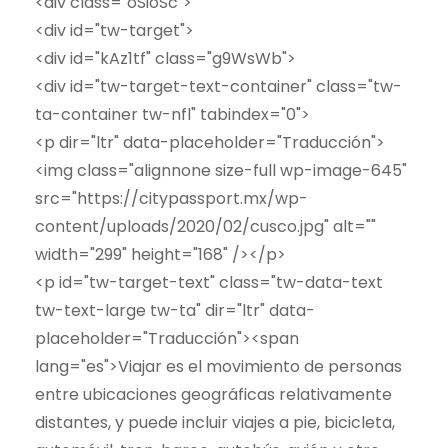
<div class="oSioSc">
<div id="tw-target">
<div id="kAz1tf" class="g9WsWb">
<div id="tw-target-text-container" class="tw-
ta-container tw-nfl" tabindex="0">
<p dir="ltr" data-placeholder="Traducción">
<img class="alignnone size-full wp-image-645"
src="https://citypassport.mx/wp-
content/uploads/2020/02/cusco.jpg" alt=""
width="299" height="168" /></p>
<p id="tw-target-text" class="tw-data-text
tw-text-large tw-ta" dir="ltr" data-
placeholder="Traducción"><span
lang="es">Viajar es el movimiento de personas
entre ubicaciones geográficas relativamente
distantes, y puede incluir viajes a pie, bicicleta,