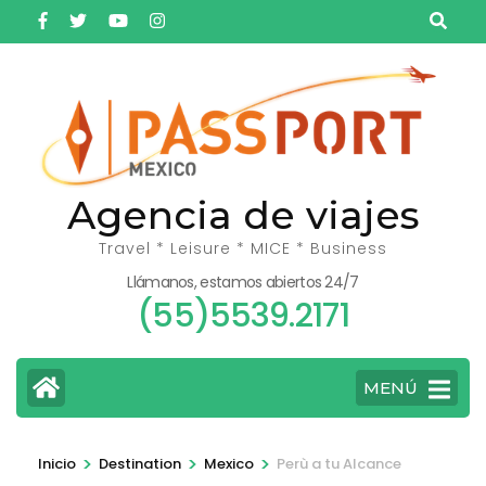
Saltar
al
contenido
(presiona
la
tecla
Intro)
Agencia de viajes
Travel * Leisure * MICE * Business
Llámanos, estamos abiertos 24/7
(55)5539.2171
MENÚ
>
>
>
Inicio
Destination
Mexico
Perù a tu Alcance