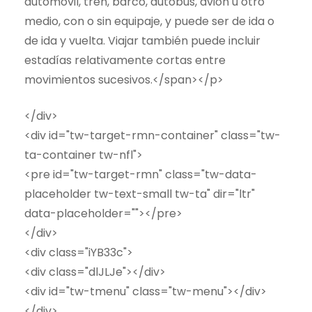
automóvil, tren, barco, autobús, avión u otro
medio, con o sin equipaje, y puede ser de ida o
de ida y vuelta. Viajar también puede incluir
estadías relativamente cortas entre
movimientos sucesivos.</span></p>
</div>
<div id="tw-target-rmn-container" class="tw-
ta-container tw-nfl">
<pre id="tw-target-rmn" class="tw-data-
placeholder tw-text-small tw-ta" dir="ltr"
data-placeholder=""></pre>
</div>
<div class="iYB33c">
<div class="dlJLJe"></div>
<div id="tw-tmenu" class="tw-menu"></div>
</div>