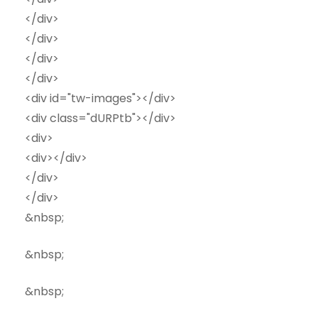
</div>
</div>
</div>
</div>
<div id="tw-images"></div>
<div class="dURPtb"></div>
<div>
<div></div>
</div>
</div>
&nbsp;
&nbsp;
&nbsp;