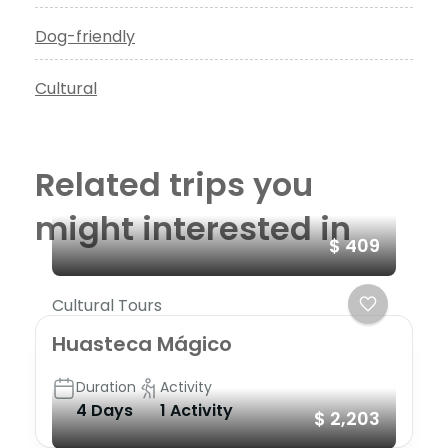
Dog-friendly
Cultural
Related trips you
might interested in
$ 409
Cultural Tours
Huasteca Mágico
Duration
Activity
4 Days
1 Activity
$ 2,203